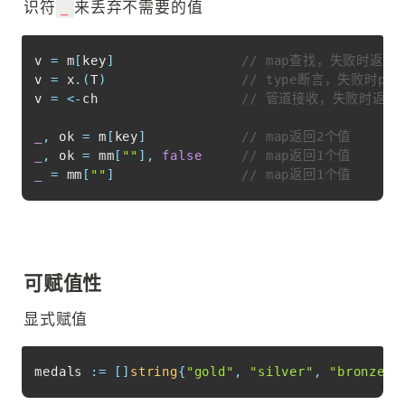
识符
来丢弃不需要的值
_
Copy
v 
=
 m
[
key
]
// map查找，失败时返回
v 
=
 x
.
(
T
)
// type断言，失败时pan
v 
=
<-
ch                  
// 管道接收，失败时返
_
,
 ok 
=
 m
[
key
]
// map返回2个值
_
,
 ok 
=
 mm
[
""
]
,
false
// map返回1个值
_
=
 mm
[
""
]
// map返回1个值
可赋值性
显式赋值
Copy
medals 
:=
[
]
string
{
"gold"
,
"silver"
,
"bronze"
}