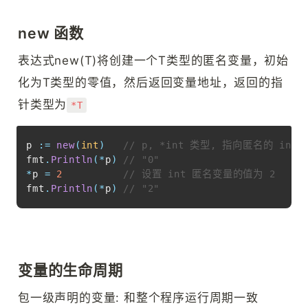
new 函数
表达式new(T)将创建一个T类型的匿名变量，初始
化为T类型的零值，然后返回变量地址，返回的指
针类型为
*T
Copy
p 
:=
new
(
int
)
// p, *int 类型, 指向匿名的 int
fmt
.
Println
(
*
p
)
// "0"
*
p 
=
2
// 设置 int 匿名变量的值为 2
fmt
.
Println
(
*
p
)
// "2"
变量的生命周期
包一级声明的变量: 和整个程序运行周期一致