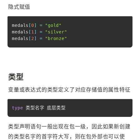
隐式赋值
Copy
medals
[
0
]
=
"gold"
medals
[
1
]
=
"silver"
medals
[
2
]
=
"bronze"
类型
变量或表达式的类型定义了对应存储值的属性特征
Copy
type
 类型名字 底层类型
类型声明语句一般出现在包一级，因此如果新创建
的类型名字的首字符大写，则在包外部也可以使