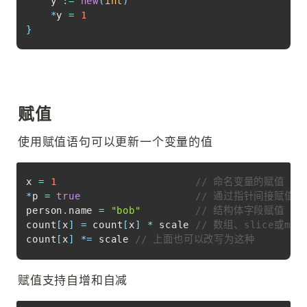
    y 
:=
new
(
int
)
*
y 
=
1
}
赋值
使用赋值语句可以更新一个变量的值
Copy
x 
=
1
// 命名变量的赋值
*
p 
=
true
// 通过指针间接赋值
person
.
name 
=
"bob"
// 结构体字段赋值
count
[
x
]
=
 count
[
x
]
*
 scale 
// 数组、slice或ma
count
[
x
]
*=
 scale 
// 上面也可以改写为这种
赋值支持自增和自减