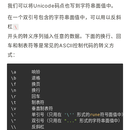
我们可以将Unicode码点也写到字符串面值中。
在一个双引号包含的字符串面值中，可以用以反斜
杠
\
开头的转义序列插入任意的数据。下面的换行、回
车和制表符等是常见的ASCII控制代码的转义方
式：
Copy
\a      响铃

\b      退格

\f      换页

\n      换行

\r      回车

\t      制表符

\v      垂直制表符

\'      单引号（只用在 
'\''
 形式的
rune
符号面值中）

\"      双引号（只用在 
"..."
 形式的字符串面值中）

\\      反斜杠