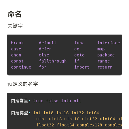
命名
关键字
Copy
break
default
func
interface
case
defer
go
map
chan
else
goto
package
const
fallthrough
if
range
continue
for
import
return
预定义的名字
Copy
内建常量
:
true
false
iota
nil
内建类型
:
int
int8
int16
int32
int64
uint
uint8
uint16
uint32
uint64
uint
float32
float64
complex128
complex64