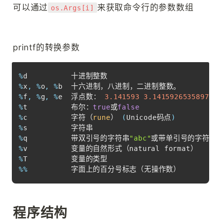
可以通过
来获取命令行的参数数组
os.Args[i]
printf的转换参数
Copy
%
%
x
,
%
o
,
%
%
f
,
%
g
,
%
e  浮点数： 
3.141593
3.141592653589793
%
t          布尔：
true
或
false
%
c          字符（
rune
） 
(
Unicode码点
)
%
%
q          带双引号的字符串
"abc"
或带单引号的字符
'c
%
%
%
%
          字面上的百分号标志（无操作数）
程序结构