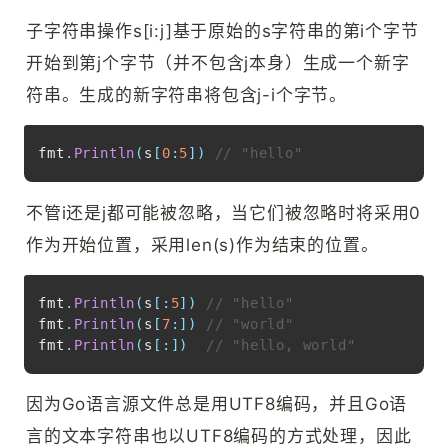
子字符串操作s[i:j]基于原始的s字符串的第i个字节
开始到第j个字节（并不包含j本身）生成一个新字
符串。生成的新字符串将包含j-i个字节。
Copy
fmt
.
Println
(
s
[
0
:
5
]
)
// "hello"
不管i还是j都可能被忽略，当它们被忽略时将采用0
作为开始位置，采用len(s)作为结束的位置。
Copy
fmt
.
Println
(
s
[
:
5
]
)
// "hello"
fmt
.
Println
(
s
[
7
:
]
)
// "world"
fmt
.
Println
(
s
[
:
]
)
// "hello, world"
因为Go语言源文件总是用UTF8编码，并且Go语
言的文本字符串也以UTF8编码的方式处理，因此