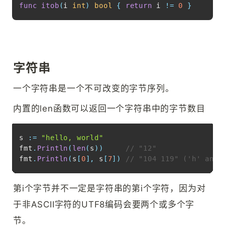
func
itob
(
i 
int
)
bool
{
return
 i 
!=
0
}
字符串
一个字符串是一个不可改变的字节序列。
内置的len函数可以返回一个字符串中的字节数目
Copy
s 
:=
"hello, world"
fmt
.
Println
(
len
(
s
)
)
// "12"
fmt
.
Println
(
s
[
0
]
,
 s
[
7
]
)
// "104 119" ('h' and 
第i个字节并不一定是字符串的第i个字符，因为对
于非ASCII字符的UTF8编码会要两个或多个字
节。