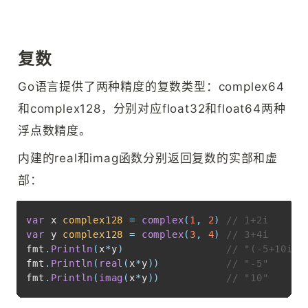
复数
Go语言提供了两种精度的复数类型：complex64
和complex128，分别对应float32和float64两种
浮点数精度。
内建的real和imag函数分别返回复数的实部和虚
部：
Copy
var
 x 
complex128
=
complex
(
1
,
2
)
// 1+2i
var
 y 
complex128
=
complex
(
3
,
4
)
// 3+4i
fmt
.
Println
(
x
*
y
)
// "(-5+10i)"
fmt
.
Println
(
real
(
x
*
y
)
)
// "-5"
fmt
.
Println
(
imag
(
x
*
y
)
)
// "10"