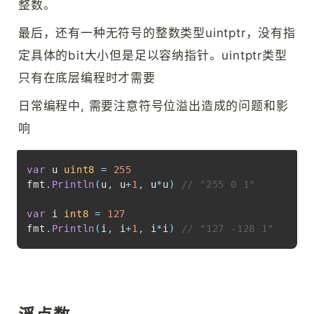
整数。
最后，还有一种无符号的整数类型uintptr，没有指
定具体的bit大小但是足以容纳指针。uintptr类型
只有在底层编程时才需要
日常编程中, 需要注意符号位溢出造成的问题和影
响
Copy
var
 u 
uint8
=
255
fmt
.
Println
(
u
,
 u
+
1
,
 u
*
u
)
// "255 0 1"
var
 i 
int8
=
127
fmt
.
Println
(
i
,
 i
+
1
,
 i
*
i
)
// "127 -128 1"