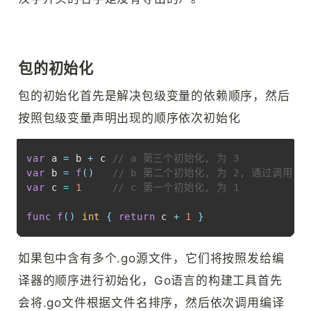
包的初始化
包的初始化首先是解决包级变量的依赖顺序，然后
按照包级变量声明出现的顺序依次初始化
Copy
var
 a 
=
 b 
+
 c 
// a 第三个初始化, 为 3
var
 b 
=
f
(
)
// b 第二个初始化, 为 2, 通过调用 f 
var
 c 
=
1
// c 第一个初始化, 为 1
func
f
(
)
int
{
return
 c 
+
1
}
如果包中含有多个.go源文件，它们将按照发给编
译器的顺序进行初始化，Go语言的构建工具首先
会将.go文件根据文件名排序，然后依次调用编译