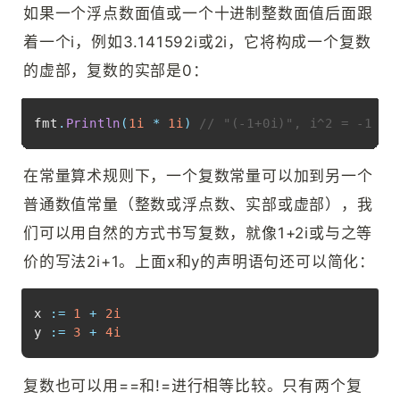
如果一个浮点数面值或一个十进制整数面值后面跟
着一个i，例如3.141592i或2i，它将构成一个复数
的虚部，复数的实部是0：
Copy
fmt
.
Println
(
1i
*
1i
)
// "(-1+0i)", i^2 = -1
在常量算术规则下，一个复数常量可以加到另一个
普通数值常量（整数或浮点数、实部或虚部），我
们可以用自然的方式书写复数，就像1+2i或与之等
价的写法2i+1。上面x和y的声明语句还可以简化：
Copy
x 
:=
1
+
2i
y 
:=
3
+
4i
复数也可以用==和!=进行相等比较。只有两个复