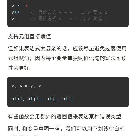
Copy
v 
:=
1
v
++
// 等价方式 v = v + 1；v 变成 2
v
--
// 等价方式 v = v - 1；v 变成 1
支持元组直接赋值
但如果表达式太复杂的话，应该尽量避免过度使用
元组赋值；因为每个变量单独赋值语句的写法可读
性会更好。
Copy
x
,
 y 
=
 y
,
 x

a
[
i
]
,
 a
[
j
]
=
 a
[
j
]
,
 a
[
i
]
有些函数会用额外的返回值来表达某种错误类型
同时, 和变量声明一样，我们可以用下划线空白标