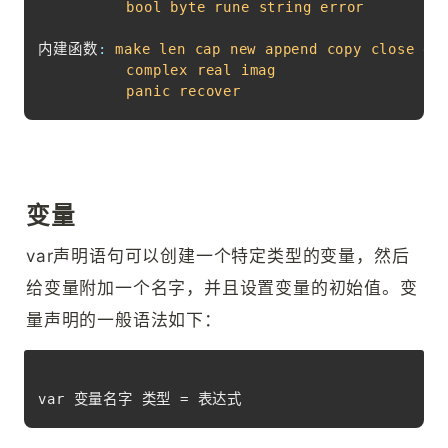
bool
byte
rune
string
error
内建函数
:
make
len
cap
new
append
copy
close
de
complex
real
imag
panic
recover
变量
var声明语句可以创建一个特定类型的变量，然后
给变量附加一个名字，并且设置变量的初始值。变
量声明的一般语法如下：
Copy
var 变量名字 类型 = 表达式