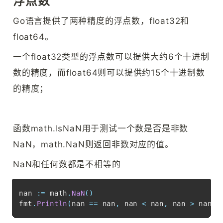
浮点数
Go语言提供了两种精度的浮点数，float32和
float64。
一个float32类型的浮点数可以提供大约6个十进制
数的精度，而float64则可以提供约15个十进制数
的精度；
函数math.IsNaN用于测试一个数是否是非数
NaN，math.NaN则返回非数对应的值。
NaN和任何数都是不相等的
Copy
nan 
:=
 math
.
NaN
(
)
fmt
.
Println
(
nan 
==
 nan
,
 nan 
<
 nan
,
 nan 
>
 nan
)