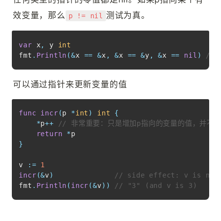
效变量，那么
测试为真。
p != nil
Copy
var
 x
,
 y 
int
fmt
.
Println
(
&
x 
==
&
x
,
&
x 
==
&
y
,
&
x 
==
nil
)
// 
可以通过指针来更新变量的值
Copy
func
incr
(
p 
*
int
)
int
{
*
p
++
// 非常重要：只是增加p指向的变量的值，并不
return
*
}
v 
:=
1
incr
(
&
v
)
// side effect: v is now
fmt
.
Println
(
incr
(
&
v
)
)
// "3" (and v is 3)