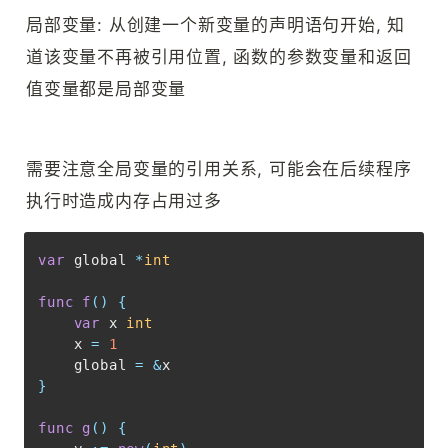
局部变量: 从创建一个新变量的声明语句开始, 知
道该变量不再被引用位置, 函数的参数变量和返回
值变量都是局部变量
需要注意全局变量的引用关系, 可能会在后续程序
执行时造成内存占用过多
Copy
var
 global 
*
int
func
f
(
)
{
var
 x 
int
    x 
=
1
    global 
=
&
}
func
g
(
)
{