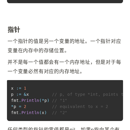
指针
一个指针的值是另一个变量的地址。一个指针对应
变量在内存中的存储位置。
并不是每一个值都会有一个内存地址，但是对于每
一个变量必然有对应的内存地址。
Copy
x 
:=
1
p 
:=
&
x         
// p, of type *int, points to 
fmt
.
Println
(
*
p
)
// "1"
*
p 
=
2
// equivalent to x = 2
fmt
.
Println
(
x
)
// "2"
任何类型的指针的零值都是nil。如果p指向某个有