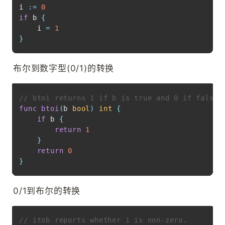
i 
:=
0
if
 b 
{
    i 
=
1
}
布尔到数字型(0/1)的转换
Copy
// btoi returns 1 if b is true and 0 if false.
func
btoi
(
b 
bool
)
int
{
if
 b 
{
return
1
}
return
0
}
0/1到布尔的转换
Copy
// itob reports whether i is non-zero.