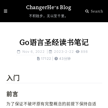
ChangerHe’s Blog
Search
不积跬步，无以至千里。
Blog
Category
Go语言圣经读书笔记
Tags
Nov 6, 2022
|
2023-2-22
898
Archive
35
17122
|
43
分钟
Github
入门
前言
为了保证不破坏原有完整概念的前提下保持自适