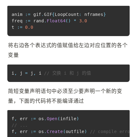
Copy
anim 
:=
 gif
.
GIF
{
LoopCount
:
 nframes
}
freq 
:=
 rand
.
Float64
(
)
*
3.0
t 
:=
0.0
将右边各个表达式的值赋值给左边对应位置的各个
变量
Copy
i
,
 j 
=
 j
,
 i 
// 交换 i 和 j 的值
简短变量声明语句中必须至少要声明一个新的变
量，下面的代码将不能编译通过
Copy
f
,
 err 
:=
 os
.
Open
(
infile
)
// ...
f
,
 err 
:=
 os
.
Create
(
outfile
)
// compile error: