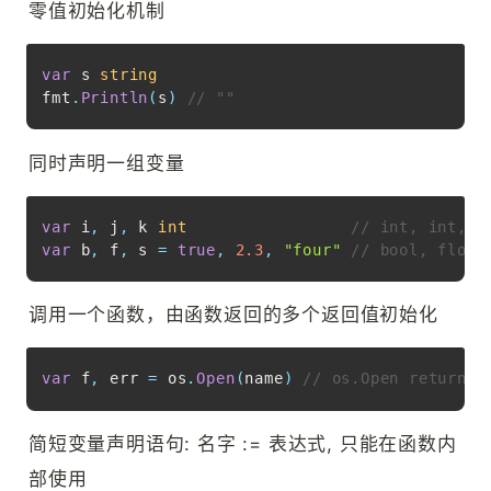
零值初始化机制
Copy
var
 s 
string
fmt
.
Println
(
s
)
// ""
同时声明一组变量
Copy
var
 i
,
 j
,
 k 
int
// int, int, i
var
 b
,
 f
,
 s 
=
true
,
2.3
,
"four"
// bool, float
调用一个函数，由函数返回的多个返回值初始化
Copy
var
 f
,
 err 
=
 os
.
Open
(
name
)
// os.Open returns 
简短变量声明语句: 名字 := 表达式, 只能在函数内
部使用