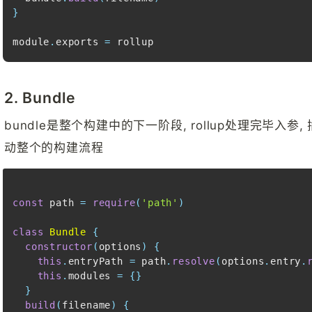
}
module
.
exports
=
 rollup
2. Bundle
bundle是整个构建中的下一阶段, rollup处理完毕入参
动整个的构建流程
const
 path 
=
require
(
'path'
)
class
Bundle
{
constructor
(
options
)
{
this
.
entryPath
=
 path
.
resolve
(
options
.
entry
.
this
.
modules
=
{
}
}
build
(
filename
)
{