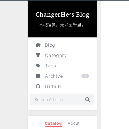
ChangerHe’s Blog
不积跬步，无以至千里。
Blog
Category
Tags
Archive
35
Github
Catalog
About