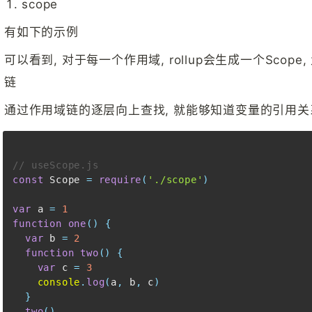
scope
有如下的示例
可以看到, 对于每一个作用域, rollup会生成一个Scope
链
通过作用域链的逐层向上查找, 就能够知道变量的引用关
// useScope.js
const
Scope
=
require
(
'./scope'
)
var
 a 
=
1
function
one
(
)
{
var
 b 
=
2
function
two
(
)
{
var
 c 
=
3
console
.
log
(
a
,
 b
,
 c
)
}
two
(
)