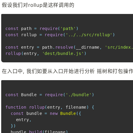
假设我们对rollup是这样调用的
const
 path 
=
require
(
'path'
)
const
 rollup 
=
require
(
'../../src/rollup'
)
const
 entry 
=
 path
.
resolve
(
__dirname
,
'src/index
rollup
(
entry
,
'dest/bundle.js'
)
在入口中, 我们如要从入口开始进行分析 摇树和打包操作
const
Bundle
=
require
(
'./bundle'
)
function
rollup
(
entry
,
 filename
)
{
const
 bundle 
=
new
Bundle
(
{
    entry
,
}
)
  bundle
.
build
(
filename
)