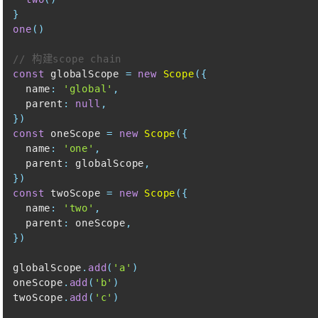
}
one
(
)
// 构建scope chain
const
 globalScope 
=
new
Scope
(
{
  name
:
'global'
,
  parent
:
null
,
}
)
const
 oneScope 
=
new
Scope
(
{
  name
:
'one'
,
  parent
:
 globalScope
,
}
)
const
 twoScope 
=
new
Scope
(
{
  name
:
'two'
,
  parent
:
 oneScope
,
}
)
globalScope
.
add
(
'a'
)
oneScope
.
add
(
'b'
)
twoScope
.
add
(
'c'
)