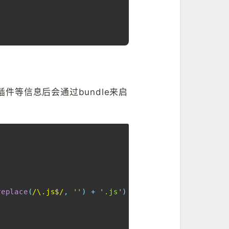
, 插件等信息后会通过bundle来启
Copy
replace
(
/
\.js$
/
,
''
)
+
'.js'
)