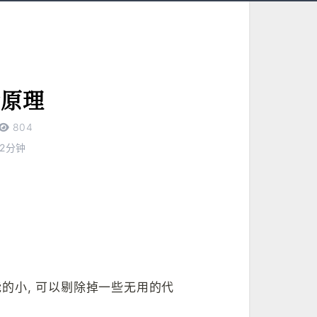
行原理
804
2
分钟
尽可能的小, 可以剔除掉一些无用的代