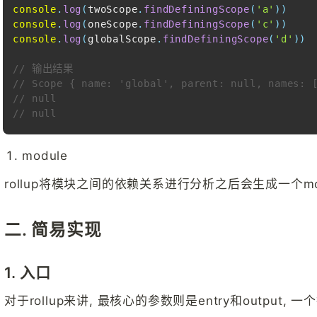
console
.
log
(
twoScope
.
findDefiningScope
(
'a'
)
)
console
.
log
(
oneScope
.
findDefiningScope
(
'c'
)
)
console
.
log
(
globalScope
.
findDefiningScope
(
'd'
)
)
// 输出结果
// Scope { name: 'global', parent: null, names: 
// null
// null
module
rollup将模块之间的依赖关系进行分析之后会生成一个mod
二. 简易实现
1. 入口
对于rollup来讲, 最核心的参数则是entry和output,