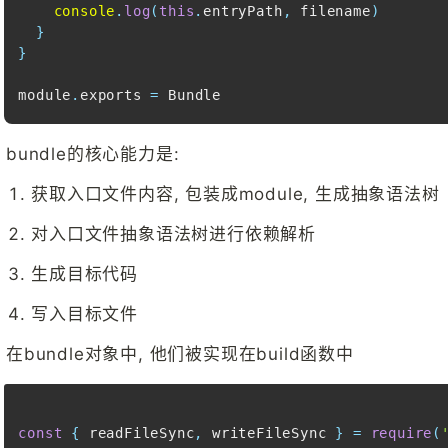
console
.
log
(
this
.
entryPath
,
 filename
)
}
}
module
.
exports
=
Bundle
bundle的核心能力是:
获取入口文件内容, 包装成module, 生成抽象语法树
对入口文件抽象语法树进行依赖解析
生成目标代码
写入目标文件
在bundle对象中, 他们被实现在build函数中
const
{
 readFileSync
,
 writeFileSync 
}
=
require
(